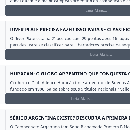
afinal quem é o maior campeão argentino da competição e en
superclássico.
Leia Mais...
RIVER PLATE PRECISA FAZER ISSO PARA SE CLASSIF
O River Plate está na 2ª posição com 29 pontos após 16 jogos
partidas. Para se classificar para Libertadores precisa de se
defesa e conquistar pontos necessários após risco sério de fi
Leia Mais...
consecutivas.
HURACÁN: O GLOBO ARGENTINO QUE CONQUISTA 
Conheça o Club Atlético Huracán time argentino de Buenos A
fundado em 1908. Saiba sobre seus 5 títulos nacionais rival
San Lorenzo e glórias recentes em 2025.
Leia Mais...
SÉRIE B ARGENTINA EXISTE? DESCUBRA A PRIMERA
O Campeonato Argentino tem Série B chamada Primera B Na