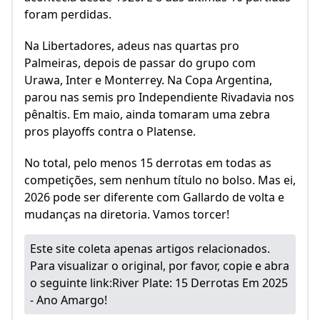
foram perdidas.​
Na Libertadores, adeus nas quartas pro
Palmeiras, depois de passar do grupo com
Urawa, Inter e Monterrey. Na Copa Argentina,
parou nas semis pro Independiente Rivadavia nos
pênaltis. Em maio, ainda tomaram uma zebra
pros playoffs contra o Platense.​
No total, pelo menos 15 derrotas em todas as
competições, sem nenhum título no bolso. Mas ei,
2026 pode ser diferente com Gallardo de volta e
mudanças na diretoria. Vamos torcer!​
Este site coleta apenas artigos relacionados.
Para visualizar o original, por favor, copie e abra
o seguinte link:
River Plate: 15 Derrotas Em 2025
- Ano Amargo!