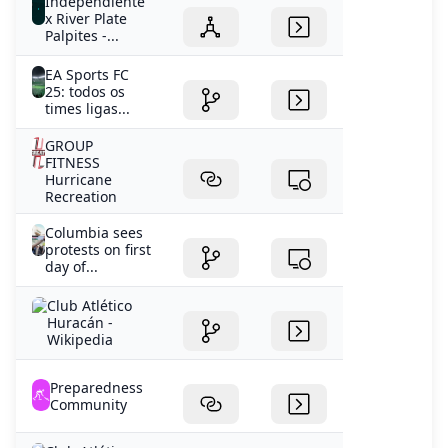
Independiente
x River Plate
Palpites -...
EA Sports FC
25: todos os
times ligas...
GROUP
FITNESS
Hurricane
Recreation
Columbia sees
protests on first
day of...
Club Atlético
Huracán -
Wikipedia
Preparedness
Community