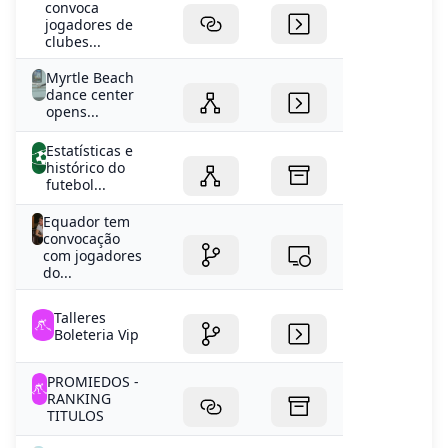
convoca
jogadores de
clubes...
Myrtle Beach
dance center
opens...
Estatísticas e
histórico do
futebol...
Equador tem
convocação
com jogadores
do...
Talleres
Boleteria Vip
PROMIEDOS -
RANKING
TITULOS