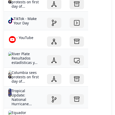
protests on first
day of...
TikTok - Make
Your Day
- YouTube
River Plate
Resultados
estadísticas y...
Columbia sees
protests on first
day of...
Tropical
Update:
National
Hurricane...
Equador