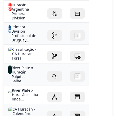
Huracán
Argentina
Primera
Division...
Primera
División
Profesional de
Uruguay...
Classificação -
CA Huracan
Forza...
River Plate x
Huracán
Palpites -
Saiba...
River Plate x
Huracán: saiba
onde...
CA Huracán -
Calendário