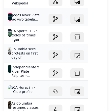
Wikipedia
Jogos River Plate
ao vivo tabela...
EA Sports FC 25:
todos os times
ligas...
Columbia sees
protests on first
day of...
Independiente x
River Plate
Palpites -...
CA Huracán -
Club profile
As Columbia
resumes classes