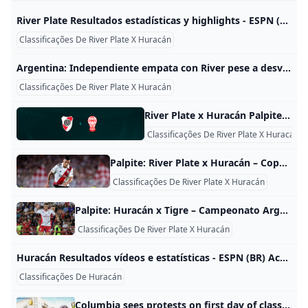
River Plate Resultados estadísticas y highlights - ESPN (CO) Visita ESPN (CO) y disfruta de resultados en vivo, highlights y las últimas noticias de River Plate. Conoce la tabla de posiciones y el calendario completo de la temporada 2024. Seguir 6-8-4 8° en Liga Profesional de Argentina SOCCER El mediocampista ofensivo fue una de las figuras de la primera etapa de Gallardo en el Millonario, uno de los “héroes de Madrid”, pero luego se fue a Brasil y le tocó volver al Monumental con la camiseta del Galo por la Copa, la misma que ahora lo pondrá enfrente de su exclub brasileño.
Classificações De River Plate X Huracán
Argentina: Independiente empata con River pese a desventaja numérica Con un hombre menos desde los 11 minutos, Independiente rescató el domingo un empate 0-0 ante el visitante River Plate por la decimotercera fecha de la liga de Argentina. PorHERNÁN ÁLVAREZAssociated PressSep. 1, 2024 8:36 PM PT Share Share viaClose extra sharing options- Facebook X Email Copy Link URLCopied! Print Con un hombre menos desde los 11 minutos, Independiente rescató el domingo un empate 0-0 ante el visitante River Plate por la decimotercera fecha de la liga de Argentina.
Classificações De River Plate X Huracán
River Plate x Huracán Palpites - Saiba Onde Assistir Horário e Escalações 10/08 Confira tudo sobre River Plate x Huracán hoje 10/08! Veja o nosso palpite, saiba o horário e onde assistir ao vivo. As equipes se enfrentaram em 58 oportunidades. A vantagem fica com o River Plate, que venceu 31 jogos, enquanto o Huracán venceu 12. Além disso, as equipes empataram em 15 partidas. O último encontro entre as equipes aconteceu em 2024, pela Copa da Liga Argentina, quando o Huracán venceu por 1 a 0.
Classificações De River Plate X Huracán
Palpite: River Plate x Huracán – Copa da Liga Profissional – 3/11/2023 River Plate e Huracán se enfrentam nesta noite de sexta-feira (3) às 21h (horário de Brasília) e o palco do duelo será o estádio Monumental de Núñez. El River Plate vence a partida O momento do Huracán é muito ruim, mesmo que esteja na terceira colocação da classificação do grupo A. El globo ganhou somente um dos últimos seis jogos. Em oposição, o River Plate está disparado na liderança e não sabe o que é ser derrotado há sete confrontos.
Classificações De River Plate X Huracán
Palpite: Huracán x Tigre – Campeonato Argentino – 01/09/2024 Palpite Huracán x Tigre pelo Campeonato Argentino - Odds e prognósticos! Análise completa do jogo, estatísticas e melhores apostas. Huracán vence Mesmo que o Tigre venha de sua performance mais surpreendente do ano, ainda tem pífias atuações como visitante. Já o Huracán, continua vivendo grande fase e não deve desperdiçar a oportunidade de terminar no topo da tabela. Dessa forma, o palpite de vitória do Huracán diante do Tigre, é a indicação no mercado resultado final para este confronto, que é válido pela décima terceira rodada do Campeonato Argentino em sua temporada 2024.
Classificações De River Plate X Huracán
Huracán Resultados vídeos e estatísticas - ESPN (BR) Acesse ESPN (BR) para resultados ao vivo, vídeos e notícias do Huracán. Encontre a classificação e o cronograma completo da temporada de 2024. Seguir 9-7-2 2° no Liga Profissional da Argentina Argentina avançou com projeto inovador que permitirá aos torcedores fazerem investimentos diretos em jogadores para seus clubes- 16d ESPN.com.br Liga Profissional da Argentina 4Partidas17Assistências02Partidas16Assistências02Partidas16Assistências2 Liga Profissional da Argentina
Classificações De Huracán
Columbia sees protests on first day of classes as other schools investigate prepare As students across the U.S. return to college campuses for the fall semester, administrators are still working out how to handle pro-Palestinian protestors.