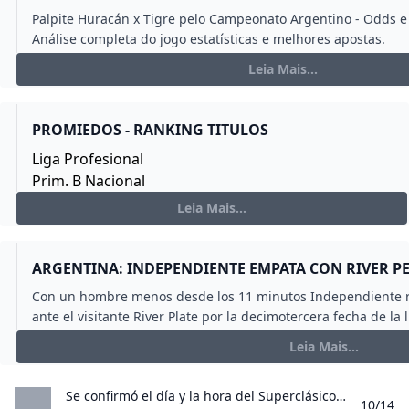
Palpite Huracán x Tigre pelo Campeonato Argentino - Odds e
Análise completa do jogo estatísticas e melhores apostas.
Leia Mais...
PROMIEDOS - RANKING TITULOS
Liga Profesional
Prim. B Nacional
Libertadores
Leia Mais...
Sudamericana
Copa Argentina
Champions
ARGENTINA: INDEPENDIENTE EMPATA CON RIVER P
Elim. Conmebol
Con un hombre menos desde los 11 minutos Independiente r
Ranking Titulos
ante el visitante River Plate por la decimotercera fecha de la 
Ranking Copas Int
Leia Mais...
Liga Profesional
Copa de la Liga
Se confirmó el día y la hora del Superclásico entre Boca Juniors y River Plate por la Liga Profesional - Infobae El duelo por la fecha 15 del torneo se disputará en la Bombonera. El resto del cronograma
-Historiales
10/14