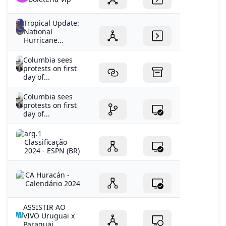
Tropical Update:
National
Hurricane...
Columbia sees
protests on first
day of...
Columbia sees
protests on first
day of...
arg.1
Classificação
2024 - ESPN (BR)
CA Huracán -
Calendário 2024
ASSISTIR AO
VIVO Uruguai x
Paraguai...