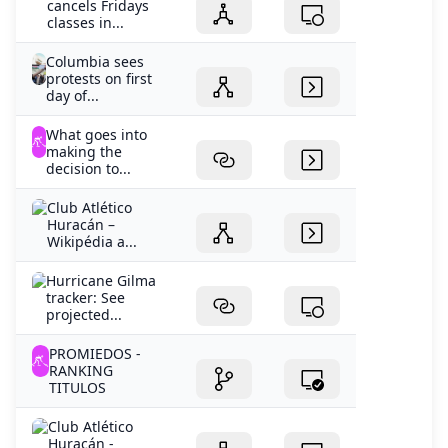
cancels Fridays
classes in...
Columbia sees
protests on first
day of...
What goes into
making the
decision to...
Club Atlético
Huracán –
Wikipédia a...
Hurricane Gilma
tracker: See
projected...
PROMIEDOS -
RANKING
TITULOS
Club Atlético
Huracán -