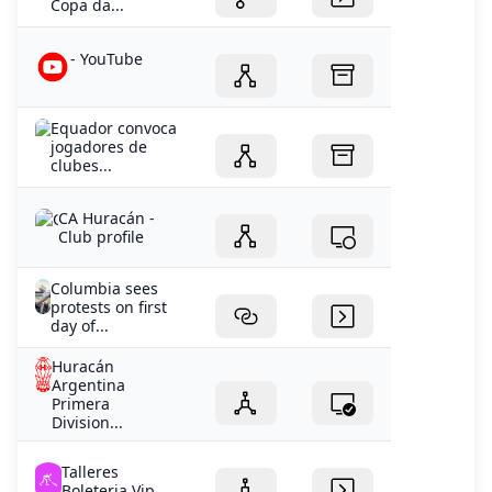
Copa da...
- YouTube
Equador convoca
jogadores de
clubes...
CA Huracán -
Club profile
Columbia sees
protests on first
day of...
Huracán
Argentina
Primera
Division...
Talleres
Boleteria Vip