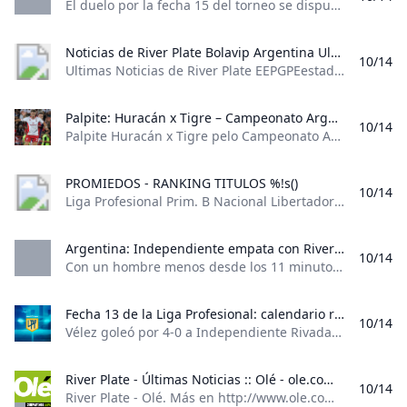
El duelo por la fecha 15 del torneo se disputará en la Bombonera. El resto del cronograma El duelo por la fecha 15 del torneo se disputará en la Bombonera. El resto del cronograma San Lorenzo inicia el segundo ciclo de Miguel Ángel Russo ante Barracas Central El Ciclón afronta un duelo lleno de morbo frente al conjunto de Ruben Darío Insúa. Además, Newell’s visita a Godoy Cruz. Más temprano, Estudiantes derrotó 3 a 2 a Instituto, Rosario Central empató 1-1 con Banfield y Argentinos goleó 3-0 a TalleresEl Ciclón afronta un duelo lleno de morbo frente al conjunto de Ruben Darío Insúa.
-Tabla Historica
Copa Argentina
Noticias de River Plate Bolavip Argentina Ultimas Noticias de River Plate
Copas Nacionales
10/14
Ultimas Noticias de River Plate EEPGPEestadísticas completas CONMEBOL Libertadores22/1021:30Atlético MineiroRiver PlateLiga Profesional Argentina25/1021:00Defensa y JusticiaRiver PlateCONMEBOL Libertadores29/1021:30River PlateAtlético MineiroGrupo A​Grupo H​Grupo A​ Estadísticas Completas 1ActualidadEl New York Times tildó de “ridícula” a la clasificación de Inter Miami al Mundial de Clubes 20252Fórmula 1El mensaje de Colapinto a Ocon tras arrebatarle el récord de vuelta rápida en Austin: “Que me la devuelva"3Fórmula 1Colapinto reveló que él armó la estrategia de Williams en el GP de Estados Unidos: “El equipo no quería"4Fórmula 1VIDEO | El espectacular sobrepaso de Franco Colapinto a Gasly para sumar puntos en el Gran Premio de Austin de la Fórmula 15SERIE ARompió el arco: el golazo de Lautaro Martínez a la Roma Registrarse implica aceptar los Términos y Condiciones
Ranking Titulos
Prim. B Nacional
Palpite: Huracán x Tigre – Campeonato Argentino – 01/09/2024 Palpite Huracán x Tigre pelo Campeonato Argentino - Odds e prognósticos! Análise completa do jogo estatísticas e melhores apostas.
B Metro
10/14
Palpite Huracán x Tigre pelo Campeonato Argentino - Odds e prognósticos! Análise completa do jogo, estatísticas e melhores apostas. Huracán vence Mesmo que o Tigre venha de sua performance mais surpreendente do ano, ainda tem pífias atuações como visitante. Já o Huracán, continua vivendo grande fase e não deve desperdiçar a oportunidade de terminar no topo da tabela. Dessa forma, o palpite de vitória do Huracán diante do Tigre, é a indicação no mercado resultado final para este confronto, que é válido pela décima terceira rodada do Campeonato Argentino em sua temporada 2024.
Federal A
Primera C
PROMIEDOS - RANKING TITULOS %!s()
Prom. Amateur
10/14
Liga Profesional Prim. B Nacional Libertadores Sudamericana Copa Argentina Champions Elim. Conmebol Ranking Titulos Ranking Copas Int Liga Profesional Copa de la Liga -Historiales -Tabla Historica Copa Argentina Copas Nacionales Ranking Titulos Prim. B Nacional B Metro Federal A Primera C Prom. Amateur Reserva Femenino Ranking Copas Int Mundial Clubes Libertadores Sudamericana +Copas Conmebol Champions Europa League Conference +Copas UEFA Concachampions +Copas Concacaf Copas AFC Copas CAF Copas OFC
Reserva
Femenino
Argentina: Independiente empata con River pese a desventaja numérica Con un hombre menos desde los 11 minutos Independiente rescató el domingo un empate 0-0 ante el visitante River Plate por la decimotercera fecha de la liga de Argentina.
Ranking Copas Int
10/14
Con un hombre menos desde los 11 minutos, Independiente rescató el domingo un empate 0-0 ante el visitante River Plate por la decimotercera fecha de la liga de Argentina. PorHERNÁN ÁLVAREZAssociated PressSep. 1, 2024 8:36 PM PT Share Share viaClose extra sharing options- Facebook X Email Copy Link URLCopied! Print Con un hombre menos desde los 11 minutos, Independiente rescató el domingo un empate 0-0 ante el visitante River Plate por la decimotercera fecha de la liga de Argentina.
Mundial Clubes
Libertadores
Fecha 13 de la Liga Profesional: calendario resultados posiciones y goles - TyC Sports Vélez goleó por 4-0 a Independiente Rivadavia y quedó solo en la punta por la derrota de Huracán ante Tigre. Además perdió Racing; ganaron Boca y San Lorenzo y fue empate entre Independiente y River.
Sudamericana
10/14
Vélez goleó por 4-0 a Independiente Rivadavia y quedó solo en la punta por la derrota de Huracán ante Tigre. Además, perdió Racing; ganaron Boca y San Lorenzo y fue empate entre Independiente y River. Estadísticas Reels Vélez goleó por 4-0 a Independiente Rivadavia y quedó solo en la punta por la derrota de Huracán ante Tigre. Además, perdió Racing; ganaron Boca y San Lorenzo y fue empate entre Independiente y River.
+Copas Conmebol
Champions
River Plate - Últimas Noticias :: Olé - ole.com.ar River Plate - Olé. Más en http://www.ole.com . Noticias actualizadas las 24 horas.
Europa League
10/14
River Plate - Olé. Más en http://www.ole.com . Noticias actualizadas las 24 horas. RIVER Por Redacción Olé RIVER RIVER RIVER RIVER RIVER RIVER RIVER RIVER INTERNACIONAL RIVER RIVER LIGA PROFESIONAL RIVER RIVER RIVER RIVER RIVER RIVER LIGA PROFESIONAL RIVER 17:15 Estudiantes (LP) vs. Instituto (C) ESPN Premium 17:15 Rosario Central vs. Banfield TNT SPORTS 19:30 Godoy Cruz vs. Newell’s ESPN, TV PUBLICA 19:30 San Lorenzo vs. Barracas Central TNT SPORTS
Conference