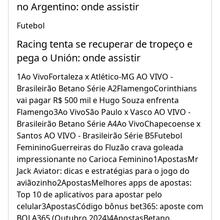
no Argentino: onde assistir
Futebol
Racing tenta se recuperar de tropeço e
pega o Unión: onde assistir
1Ao VivoFortaleza x Atlético-MG AO VIVO -
Brasileirão Betano Série A2FlamengoCorinthians
vai pagar R$ 500 mil e Hugo Souza enfrenta
Flamengo3Ao VivoSão Paulo x Vasco AO VIVO -
Brasileirão Betano Série A4Ao VivoChapecoense x
Santos AO VIVO - Brasileirão Série B5Futebol
FemininoGuerreiras do Fluzão crava goleada
impressionante no Carioca Feminino1ApostasMr
Jack Aviator: dicas e estratégias para o jogo do
aviãozinho2ApostasMelhores apps de apostas:
Top 10 de aplicativos para apostar pelo
celular3ApostasCódigo bônus bet365: aposte com
BOLA365 (Outubro 2024)4ApostasBetano