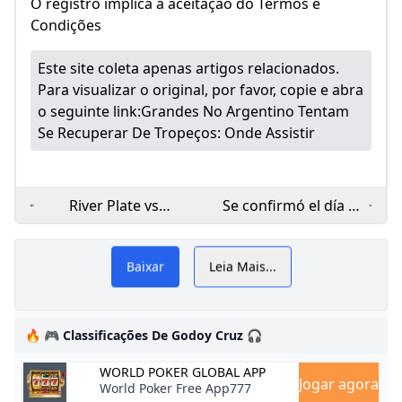
O registro implica a aceitação do Termos e
Condições
Este site coleta apenas artigos relacionados.
Para visualizar o original, por favor, copie e abra
o seguinte link:
Grandes No Argentino Tentam
Se Recuperar De Tropeços: Onde Assistir
River Plate vs
Se confirmó el día y
Huracan H2H 10 aug
la hora del
Futebol - Argentina: placar
2024 Head to Head
Superclásico entre
Baixar
Leia Mais...
stats prediction
Boca Juniors y River
ao vivo Huracán,
Plate por la Liga
R
resultados finais, tabelas,
Profesional - Infobae
🔥 🎮 Classificações De Godoy Cruz 🎧
resumos de jogo com
WORLD POKER GLOBAL APP
artilheiros, cartões
Jogar agora
World Poker Free App777