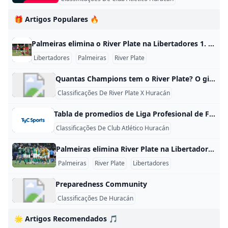
🎁 Artigos Populares 🔥
Palmeiras elimina o River Plate na Libertadores 1. Palmeiras foi o classificado O Palmeiras foi quem avançou na Libertadores ao eliminar o River Plate nas quartas de final. No jogo de ida, em Buenos Aires, o time brasileiro venceu por 2 a 1, e no jogo de volta, no Allianz Parque, confirmou a vaga com vitória por 3 a 1, fechando o placar agregado em 5 a 2. 2. Como foi a classificação A classificação aconteceu em dois jogos, como manda o mata-mata da Libertadores.
Libertadores
Palmeiras
River Plate
Quantas Champions tem o River Plate? O gigante clube argentino precisa evitar a derrota no próximo jogo da fase de grupos da CONMEBOL Libertadores, contra o Libertad (Paraguai), para garantir sua vaga no Mundial de Clubes FIFA 25.May 7, 2024
Classificações De River Plate X Huracán
Tabla de promedios de Liga Profesional de Fútbol de Argentina - TyC Sports Conocé cómo viene la tabla de promedios de la Liga Profesional de Fútbol de Argentina - TyC Sports Estadísticas Reels Fútbol de ArgentinaFútbol de EuropaFútbol de AméricaBásquet # Estadísticas Estadísticas - Liga Profesional de Fútbol de Argentina - Promedios Pos Equipo PJ PTS Promedio 1 River Plate | 114 | 214 | 1.877 | | 2 | | Racing Club | 114 | 192 | 1.684 | | 3 | |
Classificações De Club Atlético Huracán
Palmeiras elimina River Plate na Libertadores O Palmeiras se classificou na Libertadores depois de vencer o River Plate por 3 a 1 no Allianz Parque, e esse resultado confirmou a vaga do time brasileiro na semifinal do torneio. No jogo de ida, o Palmeiras já tinha levado vantagem ao vencer em Buenos Aires, o que deixou a equipe em posição confortável para fechar a classificação em casa. O River Plate até conseguiu assustar no começo da partida decisiva, mas o Palmeiras reagiu, virou o placar e controlou o confronto até o fim.
Palmeiras
River Plate
Libertadores
Preparedness Community
Classificações De Huracán
🌟 Artigos Recomendados 🎵