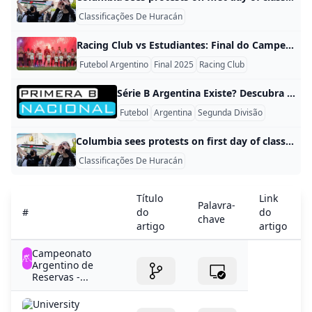
Classificações De Huracán
Racing Club vs Estudiantes: Final do Campeonato Argentino 2025 Racing Club và Estudiantes de La Plata: Hai đội bóng vào chung kết Campeonato Argentino 2025 Liga Argentina 2025 đã chính thức công bố hai đội tuyển sẽ tranh tài trong trận chung kết đầy kịch tính giữa Racing Club và Estudiantes de La Plata. Trận đấu này được tổ substitutes vào thứ Bảy, ngày 13 tháng 12 năm 2025, bắt đầu lúc 21:00 tại Estadio Madre de Ciudades, Santiago del Estero.
Futebol Argentino
Final 2025
Racing Club
Série B Argentina Existe? Descubra a Primera B Nacional! Tem Série B no Campeonato Argentino? Sim, o Campeonato Argentino tem uma Série B. Ela se chama Primera B Nacional, a segunda divisão nacional do futebol argentino. São 36 times competindo por todo o país, como Colón de Santa Fe e Gimnasia y Esgrima. O líder sobe direto para a elite, e mais um vaga vem de playoffs. A Primera B Nacional roda em pontos corridos, com dois grupos de 18 times cada.
Futebol
Argentina
Segunda Divisão
Columbia sees protests on first day of classes as other schools investigate prepare As students across the U.S. return to college campuses for the fall semester, administrators are still working out how to handle pro-Palestinian protestors.
Classificações De Huracán
Título
Link
Palavra-
#
do
do
chave
artigo
artigo
Campeonato
Argentino de
Reservas -...
University