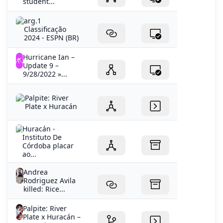
student...
arg.1
Classificação
2024 - ESPN (BR)
Hurricane Ian –
Update 9 –
9/28/2022 »...
Palpite: River
Plate x Huracán
Huracán -
Instituto De
Córdoba placar
ao...
Andrea
Rodriguez Avila
killed: Rice...
Palpite: River
Plate x Huracán –