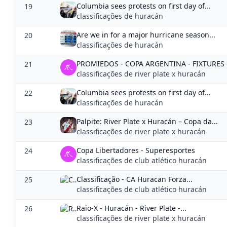
Huracán: Classificações e Tabelas em...
40
classificações de huracán
CCPD cadet classes practice traffic...
41
classificações de huracán
FAMU Alerts
42
classificações de huracán
Columbia sees protests on first day of...
43
classificações de huracán
TikTok - Make Your Day
44
classificações de river plate x huracán
Campeonato Argentino - resultados ao...
45
classificações de club atlético huracán
Columbia sees protests on first day of...
46
classificações de huracán
Jogos Huracán ao vivo tabela resultados...
47