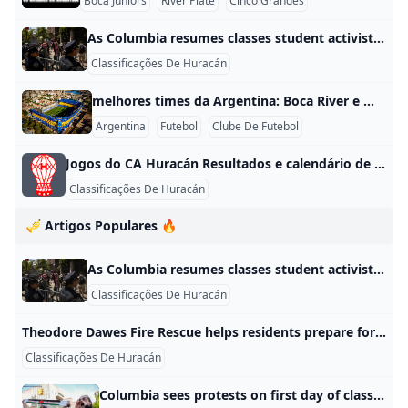
melhores times da Argentina: Boca River e mais clubes icônicos Đáp án cải tiến cho bài viết blog bằng tiếng Việt, dễ đọc và đầy dữ liệu, theo định dạng SEO với tiêu đề cấp h2 và h3 theo thứ tự. 1. Boca Juniors — biểu tượng và thành tích vượt trội Boca Juniors là một trong những câu lạc bộ nổi tiếng nhất Argentina, có sân nhà La Bombonera ở Buenos Aires và lượng người hâm mộ khổng lồ. Thành tích quốc nội của họ gồm nhiều chức vô địch Primera División, đồng thời họ đã vô địch Copa Libertadores nhiều lần, với những trận đấu kinh điển mang tính biểu tượng.
Argentina
Futebol
Clube De Futebol
Jogos do CA Huracán Resultados e calendário de todos os jogos do Huracán desta época. Golos 8 Golos de penálti 3 Jogos 18 Minutos 1438 Suplente 2 Mais sobre o jogador | Golos | 8 | |—|–:| | Golos de penálti | 3 | | Jogos | 18 | | Minutos | 1438 | | Suplente | 2 | Mais sobre o jogador GRATUITA
Classificações De Huracán
🎺 Artigos Populares 🔥
As Columbia resumes classes student activists vow to carry on with protests against Israel WNCT NEW YORK (AP) — Columbia University resumed classes Tuesday with students sunbathing and eating ice cream on the lawn that was home to a pro-Palestinian encampment last spring. But there were also fresh demonstrations just off campus, and students and faculty say they’re planning for more as the new school year unfolds. In recent weeks, … by: JAKE OFFENHARTZ, Associated Press Posted: Sep 3, 2024 / 05:20 PM EDT Updated: Sep 3, 2024 / 05:21 PM EDT
Classificações De Huracán
Theodore Dawes Fire Rescue helps residents prepare for peak of hurricane season The emphasis of this initiative is helping people who are Spanish speakers be ready for the hurricane season’s peak weeks.
Classificações De Huracán
Columbia sees protests on first day of classes as other schools investigate prepare As students across the U.S. return to college campuses for the fall semester, administrators are still working out how to handle pro-Palestinian protestors.
Classificações De Huracán
Huracán Resultados vídeos e estatísticas - ESPN (BR) Acesse ESPN (BR) para resultados ao vivo, vídeos e notícias do Huracán. Encontre a classificação e o cronograma completo da temporada de 2024. Seguir 9-7-2 2° no Liga Profissional da Argentina Argentina avançou com projeto inovador que permitirá aos torcedores fazerem investimentos diretos em jogadores para seus clubes- 16d ESPN.com.br Liga Profissional da Argentina 4Partidas17Assistências02Partidas16Assistências02Partidas16Assistências2 Liga Profissional da Argentina