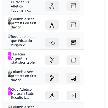
Columbia sees
protests on first
day of...
Revelado o dia
que Eduardo
Vargas vai...
Huracan
Argentina
statistics table...
Columbia sees
protests on first
day of...
Club Atletico
Huracan Stats
Results &...
Columbia sees
protests on first
day of...
Are we in for a