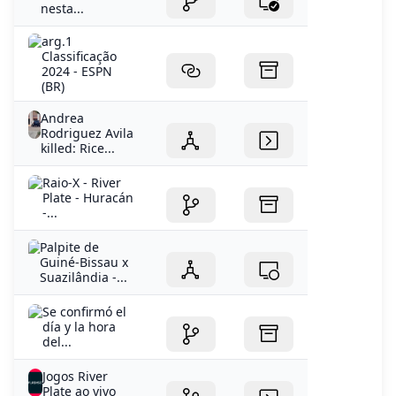
2024 - ESPN
(BR)
Andrea
Rodriguez Avila
killed: Rice...
Raio-X - River
Plate - Huracán
-...
Palpite de
Guiné-Bissau x
Suazilândia -...
Se confirmó el
día y la hora
del...
Jogos River
Plate ao vivo
tabela...
Columbia sees
protests on first