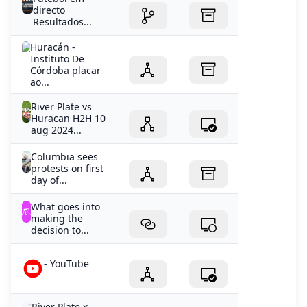
Instituto De
Córdoba placar
ao...
River Plate vs
Huracan H2H 10
aug 2024...
Columbia sees
protests on first
day of...
What goes into
making the
decision to...
- YouTube
River Plate x
Huracán: Placar
ao Vivo...
Hurricane Ian –