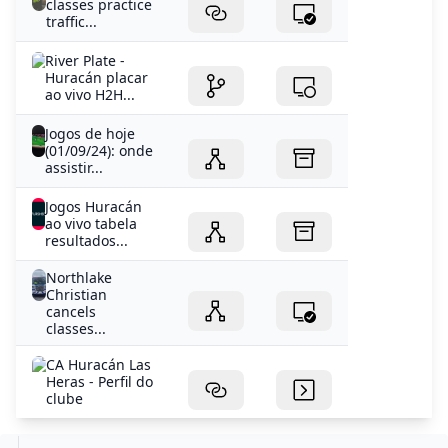
Huracán placar
ao vivo H2H...
Jogos de hoje
(01/09/24): onde
assistir...
Jogos Huracán
ao vivo tabela
resultados...
Northlake
Christian
cancels
classes...
CA Huracán Las
Heras - Perfil do
clube
ONDE ASSISTIR HURACÁN HOJE?
A partida terá transmissão da ESPN4 na TV fechada e do
Disney+ no streaming.5 hari yang lalu