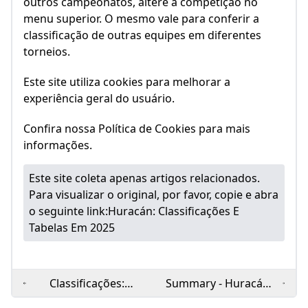
torneios.
Este site utiliza cookies para melhorar a
experiência geral do usuário.
Confira nossa Política de Cookies para mais
informações.
Este site coleta apenas artigos relacionados.
Para visualizar o original, por favor, copie e abra
o seguinte link:
Huracán: Classificações E
Tabelas Em 2025
Classificações:
Summary - Huracán -
Huracán Feminino x
Results fixtures
r
Gimnasia La Plata
squad statistics
Feminino -
photos videos and
Baixar
Leia Mais...
08/09/2024
news - Soccerway