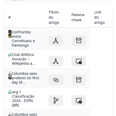
chave
artigo
artigo
a
Confrontos
entre
Corinthians e
Flamengo
Club Atlético
Huracán –
Wikipédia a...
Columbia sees
protests on first
day of...
arg.1
Classificação
2024 - ESPN
(BR)
Columbia sees
protests on first
day of...
Palpite de