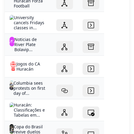
cancels Fridays
classes in...
Noticias de
River Plate
Bolavip...
Jogos do CA
Huracán
Columbia sees
protests on first
day of...
Huracán:
Classificações e
Tabelas em...
Copa do Brasil
revive duelos
nesta...
arg.1
Classificação