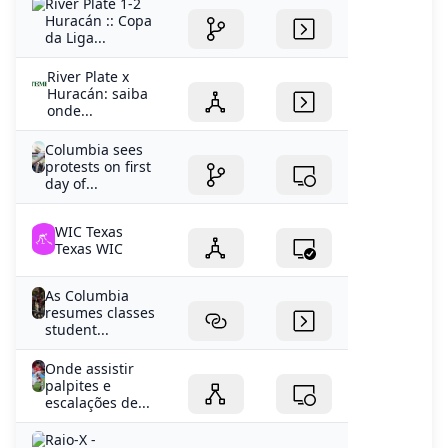
River Plate x
Huracán: saiba
onde...
Columbia sees
protests on first
day of...
WIC Texas
Texas WIC
As Columbia
resumes classes
student...
Onde assistir
palpites e
escalações de...
Raio-X -
Huracán vs
Atlético
Tucumán -...