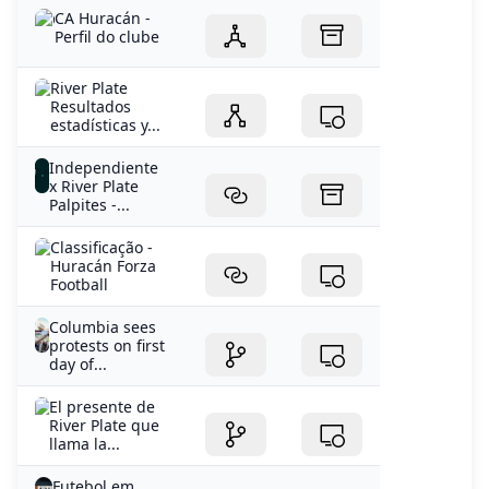
River Plate
Resultados
estadísticas y...
Independiente
x River Plate
Palpites -...
Classificação -
Huracán Forza
Football
Columbia sees
protests on first
day of...
El presente de
River Plate que
llama la...
Futebol em
directo
Resultados...
Huracán -