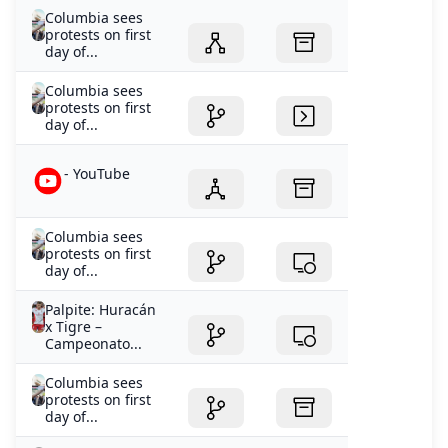
Columbia sees
protests on first
day of...
- YouTube
Columbia sees
protests on first
day of...
Palpite: Huracán
x Tigre –
Campeonato...
Columbia sees
protests on first
day of...
River Plate
Resultados
estadísticas y...