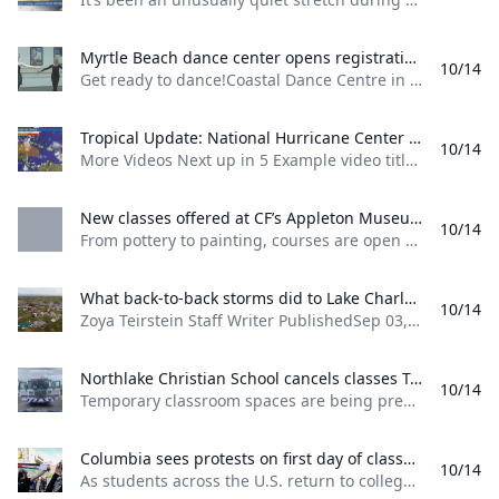
Tropical Update: National Hurricane Center tracking three areas for development wwltv.com WWL Louisiana Chief Meteorologist Chris Franklin with an Eye on the Tropics from News at 5PM on Monday Sept. 2 2024.
10/14
More Videos Next up in 5 Example video title will go here for this video Next up in 5 Example video title will go here for this video Next up in 5 Example video title will go here for this video Next up in 5 Example video title will go here for this video WWL Louisiana Chief Meteorologist Chris Franklin with an ‘Eye on the Tropics’ from News at 5PM on Monday, Sept.
New classes offered at CF’s Appleton Museum of Art will help you tap into your creative side - 352Today From pottery to painting courses are open to the public and all skill levels. Registration is required and there is a fee for most of the classes which begin in September.
10/14
From pottery to painting, courses are open to the public and all skill levels. Registration is required and there is a fee for most of the classes which begin in September. By Sofiia Shcherbakova September 1, 2024 12:22 pm Facebook X LinkedIn 352TodayCourtesy: Canva ProPottery classes for adults and children are among the new fall art classes offered at the Appleton Museum of Art. OCALA, FL (352today.com) – Kids and adults can explore their creative side and gain art skills through new classes offered by the Appleton Museum of Art.
What back-to-back storms did to Lake Charles Louisiana - Grist Grist %!s()
10/14
Zoya Teirstein Staff Writer PublishedSep 03, 2024ShareTwitterFacebookLake Charles resident Edward Gallien Jr., 67, lives with his pit bull, Red, on Pear Street in northern Lake Charles. His house was destroyed by Hurricane Laura in 2020. Gallien, who inherited his property from his parents, is still holding out hope that help will come so he can rebuild. Read more here. Zoya Teirstein / Grist What we’re reading Extreme heat sickens Harris, Trump rallygoers: An analysis from The Washington Post found that at least 78 Trump rally attendees were hospitalized with heat-related sickness over the past few months.
Northlake Christian School cancels classes Tuesday due to electrical fire wwltv.com Temporary classroom spaces are being prepared in hopes that students can return to campus on Wednesday. Parents are urged to check their email for more information.
10/14
Temporary classroom spaces are being prepared in hopes that students can return to campus on Wednesday. Parents are urged to check their email for more information. Temporary classroom spaces are being prepared in hopes that students can return to campus on Wednesday. Parents are urged to check their email for more information. More Videos Next up in 5 Example video title will go here for this video Next up in 5 Example video title will go here for this video Next up in 5
Columbia sees protests on first day of classes as other schools investigate prepare As students across the U.S. return to college campuses for the fall semester administrators are still working out how to handle pro-Palestinian protestors.
10/14
As students across the U.S. return to college campuses for the fall semester, administrators are still working out how to handle pro-Palestinian protestors.
Columbia sees protests on first day of classes as other schools investigate prepare As students across the U.S. return to college campuses for the fall semester administrators are still working out how to handle pro-Palestinian protestors.
Jogar agora
10/14
As students across the U.S. return to college campuses for the fall semester, administrators are still working out how to handle pro-Palestinian protestors.