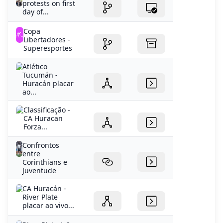
Libertadores -
Superesportes
Atlético
Tucumán -
Huracán placar
ao...
Classificação -
CA Huracan
Forza...
Confrontos
entre
Corinthians e
Juventude
CA Huracán -
River Plate
placar ao vivo...
River Plate 1-2
Huracán :: Copa
da Liga...