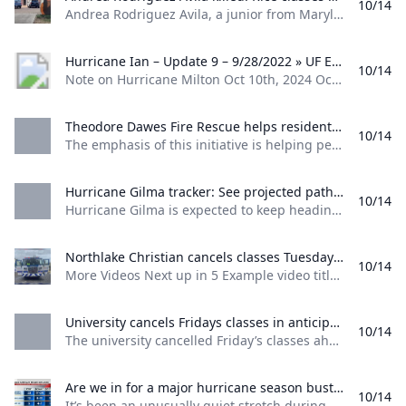
10/14
Note on Hurricane Milton Oct 10th, 2024 Oct 10th, 2024 UF to resume normal operations on FridayOct 10th, 2024 Oct 10th, 2024 Hurricane Milton – Update #9 – 10/10/24Oct 10th, 2024 Oct 10th, 2024 News Archive Select Month October 2024 September 2024 August 2024 January 2024 August 2023 November 2022 September 2022 June 2022 September 2021 August 2021 July 2021 November 2020 October 2020 September 2020 August 2020 July 2020 March 2020 October 2019 September 2019 August 2019 - ONE.
Theodore Dawes Fire Rescue helps residents prepare for peak of hurricane season The emphasis of this initiative is helping people who are Spanish speakers be ready for the hurricane seasons peak weeks.
10/14
The emphasis of this initiative is helping people who are Spanish speakers be ready for the hurricane season’s peak weeks.
Hurricane Gilma tracker: See projected path of storm nearing Hawaii Hurricane Gilma is expected to keep heading toward Hawaii after Hone brought brutal rainfall to the Big Island. Meanwhile Hector developed Sunday.
10/14
Hurricane Gilma is expected to keep heading toward Hawaii after Hone brought brutal rainfall to the Big Island. Meanwhile, Hector developed Sunday. Anthony RobledoUSA TODAY About 1,260 miles east of Hilo, Hawaii, Hurricane Gilma is expected to keep heading west-northwestward with increased forward speed on Tuesday evening, forecasters said. The storm was moving west at about 8 miles per hour on Monday evening as maximum sustained winds declined to about 100 mph, according to the National Hurricane Center.
Northlake Christian cancels classes Tuesday due to electrical fire wwltv.com Temporary classroom spaces are currently being prepared in hopes that students can return to campus on Wednesday.
10/14
More Videos Next up in 5 Example video title will go here for this video Next up in 5 Example video title will go here for this video Next up in 5 Example video title will go here for this video Next up in 5 Example video title will go here for this video Temporary classroom spaces are currently being prepared in hopes that students can return to campus on Wednesday.
University cancels Fridays classes in anticipation of Hurricane Ian - The Daily Gamecock at University of South Carolina The university cancelled Fridays classes ahead of heavy rainfall flash flooding and high-speed winds that Hurricane Ian may bring South Carolina Friday and Friday night.
10/14
The university cancelled Friday’s classes ahead of heavy rainfall, flash flooding and high-speed winds that Hurricane Ian may bring South Carolina Friday and Friday night.&nbsp; Sydney Dunlap | The Daily Gamecock A picture of caution signs and buckets on the steps of the Russell House on July 5, 2022. The buckets were placed to catch water leaking from the ceiling due to heavy rain. By Kailey Cota September 29, 2022, 11:50amAll classes are canceled Friday, Sept.
Are we in for a major hurricane season bust? It’s been an unusually quiet stretch during what is traditionally one of the busier parts of the hurricane season.
10/14
It’s been an unusually quiet stretch during what is traditionally one of the busier parts of the hurricane season. Read full article: Attention DISH Network customers: After Oct. 17, you cannot get your favorite programs from Local 10 Read full article: 3 advisories in effect for 5 regions in the areaRead full article: This Week In South Florida Episode: Oct. 20, 2024Read full article: This Week In South Florida Podcast: Oct.
Myrtle Beach dance center opens registration for new season auditions Get ready to dance!Coastal Dance Centre in Myrtle Beach is enrolling now for this years season of dance classes.They offer a variety of classes for childrena
10/14
Get ready to dance!Coastal Dance Centre in Myrtle Beach is enrolling now for this year’s season of dance classes.They offer a variety of classes for childrena