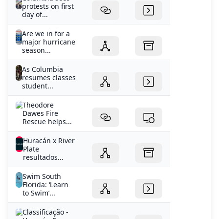
major hurricane
season...
As Columbia
resumes classes
student...
Theodore
Dawes Fire
Rescue helps...
Huracán x River
Plate
resultados...
Swim South
Florida: ‘Learn
to Swim’...
Classificação -
Huracán Forza
Football
University