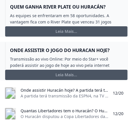
vantagem fica com o River Plate que venceu 31 jogos
enquanto o Huracán venceu 12. Além disso as equipes
Leia Mais...
empataram em 15 partidas. O último encontro entre as
equipes aconteceu em 2024 pela Copa da Liga Argentina
quando o Huracán venceu por 1 a 0.10 Agu 2024
ONDE ASSISTIR O JOGO DO HURACAN HOJE?
Transmissão ao vivo Online: Por meio do Star+ você
poderá assistir ao jogo de hoje ao vivo pela internet
acessando a plataforma pelo seu celular notebook tablet
Leia Mais...
ou outro dispositivo.
Onde assistir Huracán hoje? A partida terá transmissão da ESPN4 na TV fechada e do Disney+ no streaming.5 hari yang lalu
12/20
A partida terá transmissão da ESPN4, na TV fechada, e do Disney+, no streaming.5 hari yang lalu
Quantas Libertadores tem o Huracán? O Huracán disputou a Copa Libertadores da América em quatro ocasiões: 1974 quando chegou as semifinais e aplicou goleadas como 5x1 no clube chileno Unión Española e 4x0 no também argentino Rosario Central; 2015 quando parou na Primeira Fase em 2016 quando chegou até as oitavas de final quando parou no Atlético ...
12/20
O Huracán disputou a Copa Libertadores da América em quatro ocasiões: 1974, quando chegou as semifinais e aplicou goleadas como 5x1 no clube chileno Unión Española e 4x0 no também argentino Rosario Central; 2015, quando parou na Primeira Fase, em 2016, quando chegou até as oitavas de final, quando parou no Atlético …
Quanto está o huracán? O Huracán disputou a Copa Libertadores da América em quatro ocasiões: 1974 quando chegou as semifinais e aplicou goleadas como 5x1 no clube chileno Unión Española e 4x0 no também argentino Rosario Central; 2015 quando parou na Primeira Fase em 2016 quando chegou até as oitavas de final quando parou no Atlético ...
12/20
O Huracán disputou a Copa Libertadores da América em quatro ocasiões: 1974, quando chegou as semifinais e aplicou goleadas como 5x1 no clube chileno Unión Española e 4x0 no também argentino Rosario Central; 2015, quando parou na Primeira Fase, em 2016, quando chegou até as oitavas de final, quando parou no Atlético …