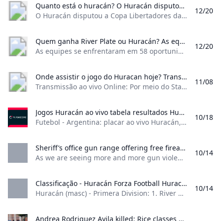
Quem ganha River Plate ou Huracán? As equipes se enfrentaram em 58 oportunidades. A vantagem fica com o River Plate que venceu 31 jogos enquanto o Huracán venceu 12. Além disso as equipes empataram em 15 partidas. O último encontro entre as equipes aconteceu em 2024 pela Copa da Liga Argentina quando o Huracán venceu por 1 a 0.10 Agu 2024
12/20
As equipes se enfrentaram em 58 oportunidades. A vantagem fica com o River Plate, que venceu 31 jogos, enquanto o Huracán venceu 12. Além disso, as equipes empataram em 15 partidas. O último encontro entre as equipes aconteceu em 2024, pela Copa da Liga Argentina, quando o Huracán venceu por 1 a 0.10 Agu 2024
Onde assistir o jogo do Huracan hoje? Transmissão ao vivo Online: Por meio do Star+ você poderá assistir ao jogo de hoje ao vivo pela internet acessando a plataforma pelo seu celular notebook tablet ou outro dispositivo.
11/08
Transmissão ao vivo Online: Por meio do Star+ você poderá assistir ao jogo de hoje ao vivo pela internet acessando a plataforma pelo seu celular, notebook, tablet ou outro dispositivo.
Jogos Huracán ao vivo tabela resultados Huracán x Central Córdoba (Santiago del Estero) ao vivo Futebol - Argentina: placar ao vivo Huracán resultados finais tabelas resumos de jogo com artilheiros cartões amarelos e vermelhos comparação de odds e estatísticas de confronto.
10/18
Futebol - Argentina: placar ao vivo Huracán, resultados finais, tabelas, resumos de jogo com artilheiros, cartões amarelos e vermelhos, comparação de odds e estatísticas de confronto. HuracánEstádio: Estádio Tomás Adolfo Duco (Buenos Aires)Capacidade: 48 314 ResumoNotíciasResultadosCalendárioClassificaçãoTransferênciasElenco
Sheriff’s office gun range offering free firearm safety classes to teach youths about guns As we are seeing more and more gun violence across the country parents can help combat the problem by enrolling your child into a firearms safety course.
10/14
As we are seeing more and more gun violence across the country, parents can help combat the problem by enrolling your child into a firearms safety course.
Classificação - Huracán Forza Football Huracán (masc) - Primera Division: 1. River Plate 2. Argentinos Juniors 3. Barracas Central 9. Huracán - Primera Division: 1. Vélez Sársfield 2. Huracán 3. CA Talleres de Cordoba - Copa de la Liga Profesional: 1. River Plate 2. Argentinos Juniors 3. Barracas Central 9. Huracán - Classificação Competições
10/14
Huracán (masc) - Primera Division: 1. River Plate, 2. Argentinos Juniors, 3. Barracas Central, 9. Huracán - Primera Division: 1. Vélez Sársfield, 2. Huracán, 3. CA Talleres de Cordoba - Copa de la Liga Profesional: 1. River Plate, 2. Argentinos Juniors, 3. Barracas Central, 9. Huracán - Classificação, Competições 2904 seguidores Favorito
Andrea Rodriguez Avila killed: Rice classes canceled again Tuesday after students on-campus death in apparent murder-suicide - ABC13 Houston Andrea Rodriguez Avila a junior from Maryland was shot and killed in her dorm room at Rice University in an apparent murder-suicide police say.
10/14
Andrea Rodriguez Avila, a junior from Maryland, was shot and killed in her dorm room at Rice University in an apparent murder-suicide, police say. HOUSTON MURDER SUICIDE WOMAN KILLED DEADLY SHOOTING FATAL SHOOTING SHOTS FIRED RICE UNIVERSITY SUICIDE
Hurricane Ian – Update 9 – 9/28/2022 » UF Emergency Weather Updates %!s()