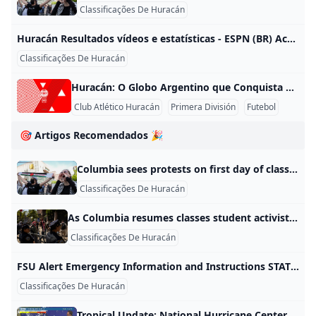
Classificações De Huracán
Huracán: O Globo Argentino que Conquista Corações! O Club Atlético Huracán é um time de futebol da Argentina, com sede no bairro de Parque Patricios, em Buenos Aires. Fundado em 1908, o “Globo” é um dos clubes mais tradicionais do país e tem torcedores apaixonados por toda parte.​ Imagine a história cheia de glórias: o Huracán ganhou cinco títulos da Primera División, como em 1921, 1922 e o inesquecível Nacional de 1973, invicto! Eles também brilharam na semifinal da Libertadores de 1974.
Club Atlético Huracán
Primera División
Futebol
🎯 Artigos Recomendados 🎉
Columbia sees protests on first day of classes as other schools investigate prepare As students across the U.S. return to college campuses for the fall semester, administrators are still working out how to handle pro-Palestinian protestors.
Classificações De Huracán
As Columbia resumes classes student activists vow to carry on with protests against Israel – KVEO-TV by: JAKE OFFENHARTZ, Associated Press Posted: Sep 3, 2024 / 04:20 PM CDT Updated: Sep 3, 2024 / 04:22 PM CDT Advocates rally against SpaceX proposal to dump wastewater … Letter reveals what soldier who inspired ‘Saving … Harris and Trump are in final sprint toward Election … 3 states renew efforts to limit abortion pill access Biden says Sinwar’s death is an ‘opportunity’ for … Trump to headline Al Smith charity dinner.
Classificações De Huracán
FSU Alert Emergency Information and Instructions STATUS: Open and Fully Operational There are no official announcements at this time. If you have received an FSU Alert notification, official emergency information and instructions will be posted here as they become available. Refresh this page for updated information any time the operational status of Florida State University may be in question. STATUS: Open and Fully Operational Recent FSU Alerts There are no FSU Alerts at this time.
Classificações De Huracán
Tropical Update: National Hurricane Center tracking three areas for development wwltv.com More Videos Next up in 5 Example video title will go here for this video Next up in 5 Example video title will go here for this video Next up in 5 Example video title will go here for this video Next up in 5 Example video title will go here for this video WWL Louisiana Chief Meteorologist Chris Franklin with an ‘Eye on the Tropics’ from News at 5PM on Monday, Sept.
Classificações De Huracán
CCPD cadet classes practice traffic skills kiiitv.com More Videos Next up in 5 Example video title will go here for this video Next up in 5 Example video title will go here for this video Next up in 5 Example video title will go here for this video Next up in 5 Example video title will go here for this video Traffic direction is part of the 34-week training program as they learn what it takes to be a police officer.