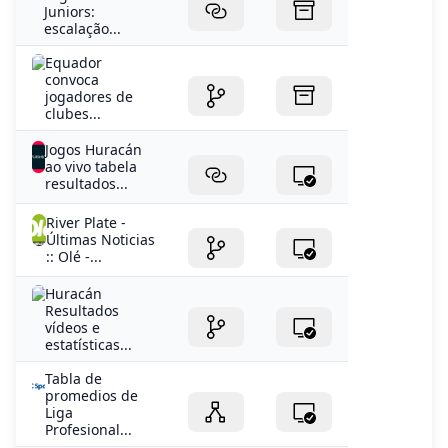
convoca
jogadores de
clubes...
Jogos Huracán
ao vivo tabela
resultados...
River Plate -
Últimas Noticias
:: Olé -...
Huracán
Resultados
vídeos e
estatísticas...
Tabla de
promedios de
Liga
Profesional...
Columbia sees
protests on first
day of...