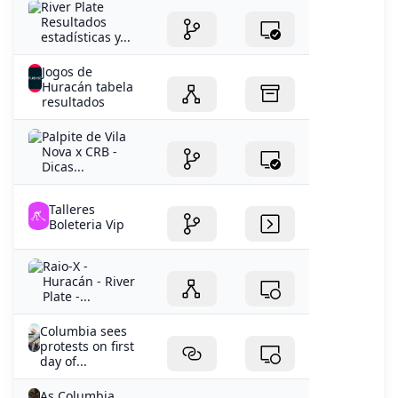
Jogos de
Huracán tabela
resultados
Palpite de Vila
Nova x CRB -
Dicas...
Talleres
Boleteria Vip
Raio-X -
Huracán - River
Plate -...
Columbia sees
protests on first
day of...
As Columbia
resumes classes
student...
El uno por uno