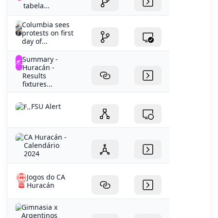
day of...
Summary -
Huracán -
Results
fixtures...
FSU Alert
CA Huracán -
Calendário
2024
Jogos do CA
Huracán
Gimnasia x
Argentinos
Juniors:
escalação...
Equador