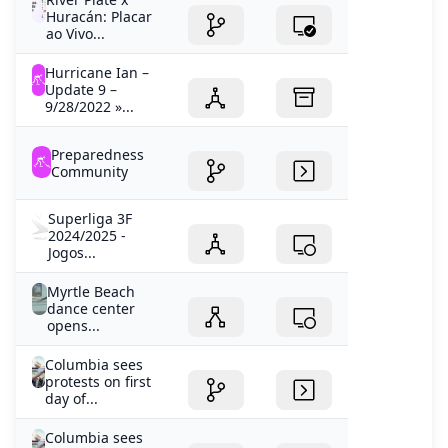
Update 9 –
9/28/2022 »...
Preparedness
Community
Superliga 3F
2024/2025 -
Jogos...
Myrtle Beach
dance center
opens...
Columbia sees
protests on first
day of...
Columbia sees
protests on first
day of...
Copa