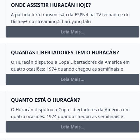
Leia Mais...
QUANTAS LIBERTADORES TEM O HURACÁN?
O Huracán disputou a Copa Libertadores da América em
quatro ocasiões: 1974 quando chegou as semifinais e
aplicou goleadas como 5x1 no clube chileno Unión
Leia Mais...
Española e 4x0 no também argentino Rosario Central;
2015 quando parou na Primeira Fase em 2016 quando
chegou até as oitavas de final quando parou no Atlético ...
QUANTO ESTÁ O HURACÁN?
O Huracán disputou a Copa Libertadores da América em
quatro ocasiões: 1974 quando chegou as semifinais e
aplicou goleadas como 5x1 no clube chileno Unión
Leia Mais...
Española e 4x0 no também argentino Rosario Central;
2015 quando parou na Primeira Fase em 2016 quando
chegou até as oitavas de final quando parou no Atlético ...
QUEM GANHA RIVER PLATE OU HURACÁN?
As equipes se enfrentaram em 58 oportunidades. A