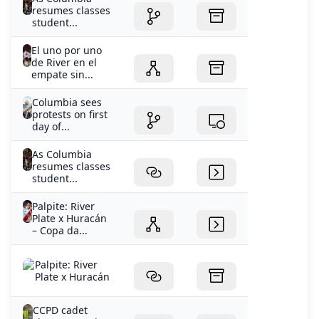
de River en el
empate sin...
Columbia sees
protests on first
day of...
As Columbia
resumes classes
student...
Palpite: River
Plate x Huracán
– Copa da...
Palpite: River
Plate x Huracán
CCPD cadet
classes practice
traffic...
River Plate -