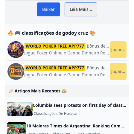
,
🔥 🎮 classificações de godoy cruz 🎨
WORLD POKER FREE APP777
Bônus de boas-vindas
Jogar agor
Jogue Poker Online e Ganhe Dinheiro Real.
WORLD POKER FREE APP777
Bônus de boas-vindas
Jogar agor
Jogue Poker Online e Ganhe Dinheiro Real.
🎺 Artigos Mais Recentes 🎰
Columbia sees protests on first day of classes as other schools investigate prepare As students across the U.S. return to college campuses for the fall semester, administrators are still working out how to handle pro-Palestinian protestors.
Classificações De Huracán
10 Maiores Times da Argentina: Ranking Completo dos Gigantes do Futebol 10 Nhóm Câu Lện Lớn Nhất Nước Argentina Futebol argentino là một trong những nền bóng đá mạnh nhất thế giới, với lịch sử hào hùng và những câu lạc bộ đầy truyền thống. Dưới đây là danh sách 10 nhóm câu lạc bộ lớn nhất Argentina, được xếp hạng dựa trên số lượng danh hiệu, sức ảnh hưởng và lịch sử phát triển. 1. Boca Juniors – 74 danh hiệu Boca Juniors là câu lạc bộ thành công nhất Argentina với tổng cộng 74 danh hiệu.
Boca Juniors
River Plate
Cinco Grandes
As Columbia resumes classes student activists vow to carry on with protests against Israel mypanhandle.com NEW YORK (AP) — Columbia University resumed classes Tuesday with students sunbathing and eating ice cream on the lawn that was home to a pro-Palestinian encampment last spring. But there were also fresh demonstrations just off campus, and students and faculty say they’re planning for more as the new school year unfolds. In recent weeks, … by: JAKE OFFENHARTZ, Associated Press Posted: Sep 3, 2024 / 04:20 PM CDT Updated: Sep 3, 2024 / 04:22 PM CDT
Classificações De Huracán