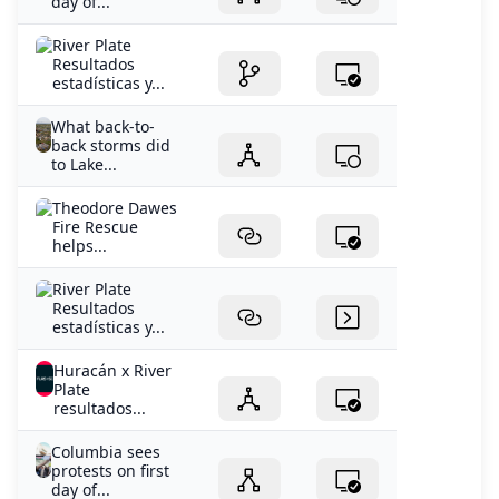
day of...
River Plate
Resultados
estadísticas y...
What back-to-
back storms did
to Lake...
Theodore Dawes
Fire Rescue
helps...
River Plate
Resultados
estadísticas y...
Huracán x River
Plate
resultados...
Columbia sees
protests on first
day of...