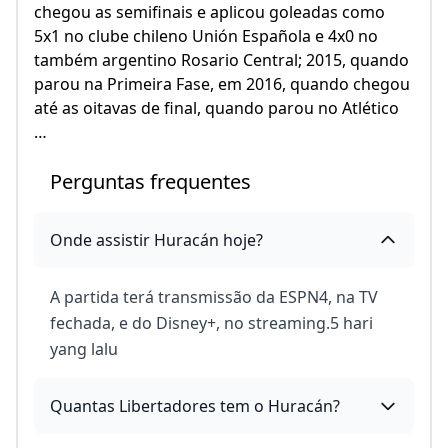
chegou as semifinais e aplicou goleadas como
5x1 no clube chileno Unión Española e 4x0 no
também argentino Rosario Central; 2015, quando
parou na Primeira Fase, em 2016, quando chegou
até as oitavas de final, quando parou no Atlético
…
Perguntas frequentes
Onde assistir Huracán hoje?
A partida terá transmissão da ESPN4, na TV
fechada, e do Disney+, no streaming.5 hari
yang lalu
Quantas Libertadores tem o Huracán?