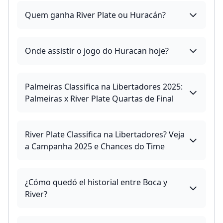
Quem ganha River Plate ou Huracán?
Onde assistir o jogo do Huracan hoje?
Palmeiras Classifica na Libertadores 2025:
Palmeiras x River Plate Quartas de Final
River Plate Classifica na Libertadores? Veja
a Campanha 2025 e Chances do Time
¿Cómo quedó el historial entre Boca y
River?