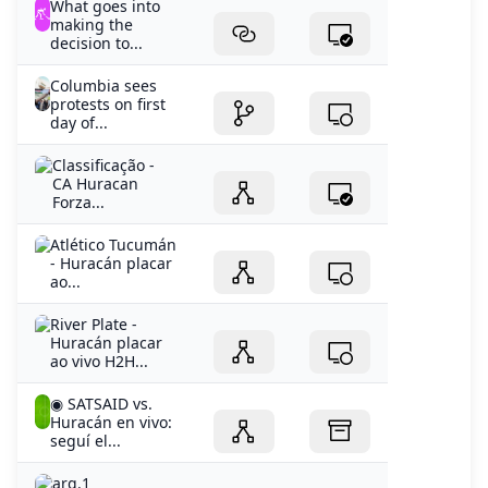
What goes into
making the
decision to...
Columbia sees
protests on first
day of...
Classificação -
CA Huracan
Forza...
Atlético Tucumán
- Huracán placar
ao...
River Plate -
Huracán placar
ao vivo H2H...
◉ SATSAID vs.
Huracán en vivo:
seguí el...
arg.1