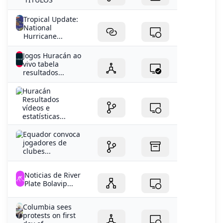
Tropical Update:
National
Hurricane...
Jogos Huracán ao
vivo tabela
resultados...
Huracán
Resultados
vídeos e
estatísticas...
Equador convoca
jogadores de
clubes...
Noticias de River
Plate Bolavip...
Columbia sees
protests on first