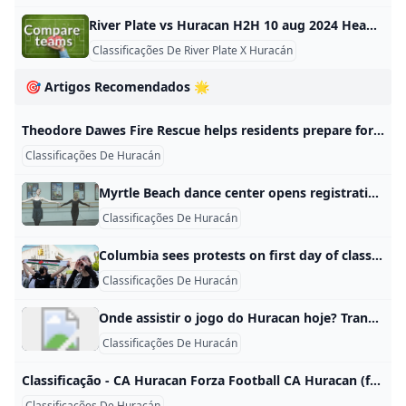
River Plate vs Huracan H2H 10 aug 2024 Head to Head stats prediction home H2H River Plate - Huracan H2H x x You are on page where you can compare teams River Plate vs Huracan before start the match. Here you can easy to compare statistics for both teams. If you want to check live score or game statistics click here: River Plate vs Huracan result We found streaks for direct matches between River Plate vs Huracan Odds stats Form Games stats Goals stats Actual match NotificationArgentina Torneo Inicial » Round 10 River Plate Argentina In Torneo Inicial position: 8 (26 points)Change: River PlateArgentinos JuniorsAtletico TucumanBanfieldBarracas CentralBelgranoBoca JuniorsCA Talleres Remedios de EscaladaCentral Cordoba de SantiagoClub Atletico PlatenseDefensa y JusticiaDeportivo RiestraEstudiantesGimnasia LPGodoy CruzIndependienteIndependiente RivadaviaInstitutoLanusNewells Old BoysRacing ClubRiver PlateRosario CentralSan LorenzoSarmientoTalleresTigreUnionVelez SarsfieldVilla MitreHuracan Argentina In Torneo Inicial position: 2 (34 points)Change: HuracanArgentinos JuniorsAtletico MGAtletico TucumanBanfieldBarracas CentralBelgranoBoca JuniorsCentral Cordoba de SantiagoClub Atletico PlatenseColo ColoDefensa y JusticiaDeportivo RiestraEstudiantesExcursionistasGimnasia LPGodoy CruzHuracanIndependienteIndependiente RivadaviaInstitutoLanusLibertadMillonariosNacionalNewells Old BoysOlÃ­mpiaOlimpiaPachucaRacing ClubRosario CentralSan LorenzoSarmientoTachiraTalleresTemperleyTigreUnionVelez Sarsfield-
Classificações De River Plate X Huracán
🎯 Artigos Recomendados 🌟
Theodore Dawes Fire Rescue helps residents prepare for peak of hurricane season The emphasis of this initiative is helping people who are Spanish speakers be ready for the hurricane season’s peak weeks.
Classificações De Huracán
Myrtle Beach dance center opens registration for new season auditions Get ready to dance!Coastal Dance Centre in Myrtle Beach is enrolling now for this year’s season of dance classes.They offer a variety of classes for childrena
Classificações De Huracán
Columbia sees protests on first day of classes as other schools investigate prepare As students across the U.S. return to college campuses for the fall semester, administrators are still working out how to handle pro-Palestinian protestors.
Classificações De Huracán
Onde assistir o jogo do Huracan hoje? Transmissão ao vivo Online: Por meio do Star+ você poderá assistir ao jogo de hoje ao vivo pela internet acessando a plataforma pelo seu celular, notebook, tablet ou outro dispositivo.
Classificações De Huracán
Classificação - CA Huracan Forza Football CA Huracan (feminino) - Primera Division, Women: 1. Boca Juniors, 2. Racing Club, 3. River Plate, 17. CA Huracan - Primera Division, Women: 1. San Lorenzo de Almagro, 2. Racing Club, 3. Gimnasia Y Esgrima La Plata, 12. CA Huracan - Copa de la Liga, Women: 1. Boca Juniors, 2. Racing Club, 3. Ferro Carril Oeste, 4. CA Huracan - Classificação, Competições 4 seguidores Adicionar aos Favoritos
Classificações De Huracán