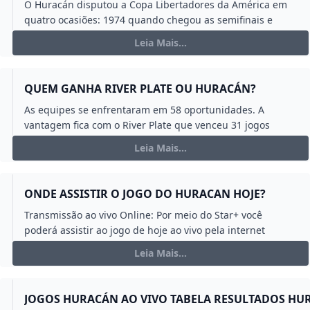
O Huracán disputou a Copa Libertadores da América em
quatro ocasiões: 1974 quando chegou as semifinais e
aplicou goleadas como 5x1 no clube chileno Unión
Leia Mais...
Española e 4x0 no também argentino Rosario Central;
2015 quando parou na Primeira Fase em 2016 quando
chegou até as oitavas de final quando parou no Atlético ...
QUEM GANHA RIVER PLATE OU HURACÁN?
As equipes se enfrentaram em 58 oportunidades. A
vantagem fica com o River Plate que venceu 31 jogos
enquanto o Huracán venceu 12. Além disso as equipes
Leia Mais...
empataram em 15 partidas. O último encontro entre as
equipes aconteceu em 2024 pela Copa da Liga Argentina
quando o Huracán venceu por 1 a 0.10 Agu 2024
ONDE ASSISTIR O JOGO DO HURACAN HOJE?
Transmissão ao vivo Online: Por meio do Star+ você
poderá assistir ao jogo de hoje ao vivo pela internet
acessando a plataforma pelo seu celular notebook tablet
Leia Mais...
ou outro dispositivo.
JOGOS HURACÁN AO VIVO TABELA RESULTADOS HUR