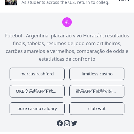
As students across the U.S. return to college campuses for the fall semester, administrators are still working out how to handle pro-Palestinian protestors.
Futebol - Argentina: placar ao vivo Huracán, resultados
finais, tabelas, resumos de jogo com artilheiros,
cartões amarelos e vermelhos, comparação de odds e
estatísticas de confronto
marcus rashford
limitless casino
OKB交易所APP下载与使用指南
歐易APP下載與安裝流程完整教學
pure casino calgary
club wpt
Facebook
Instagram
Twitter