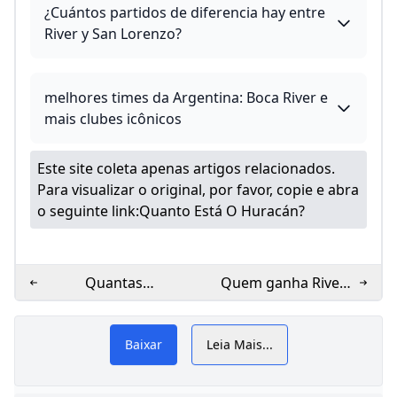
¿Cuántos partidos de diferencia hay entre
River y San Lorenzo?
melhores times da Argentina: Boca River e
mais clubes icônicos
Este site coleta apenas artigos relacionados.
Para visualizar o original, por favor, copie e abra
o seguinte link:
Quanto Está O Huracán?
Quantas
Quem ganha River
Libertadores tem o
Plate ou Huracán?
r
Huracán?
Baixar
Leia Mais...
,